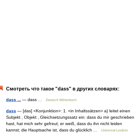
Смотреть что такое "dass" в других словарях:
dass ...
— dass …
Deutsch Wörterbuch
dass
— [das] <Konjunktion>: 1. <in Inhaltssätzen> a) leitet einen
Subjekt , Objekt , Gleichsetzungssatz ein: dass du mir geschrieben
hast, hat mich sehr gefreut; er weiß, dass du ihn nicht leiden
kannst; die Hauptsache ist, dass du glücklich …
Universal-Lexikon