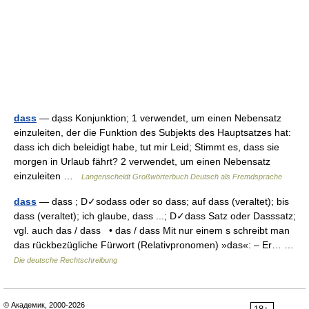
dass
— dạss Konjunktion; 1 verwendet, um einen Nebensatz
einzuleiten, der die Funktion des Subjekts des Hauptsatzes hat:
dass ich dich beleidigt habe, tut mir Leid; Stimmt es, dass sie
morgen in Urlaub fährt? 2 verwendet, um einen Nebensatz
einzuleiten …
Langenscheidt Großwörterbuch Deutsch als Fremdsprache
dass
— dạss ; D✓sodass oder so dass; auf dass (veraltet); bis
dass (veraltet); ich glaube, dass ...; D✓dass Satz oder Dasssatz;
vgl. auch das / dass • das / dass Mit nur einem s schreibt man
das rückbezügliche Fürwort (Relativpronomen) »das«: – Er… …
Die deutsche Rechtschreibung
© Академик, 2000-2026