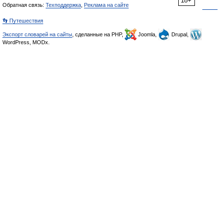
18+
Обратная связь:
Техподдержка
,
Реклама на сайте
👣 Путешествия
Экспорт словарей на сайты
, сделанные на PHP,
Joomla,
Drupal,
WordPress, MODx.