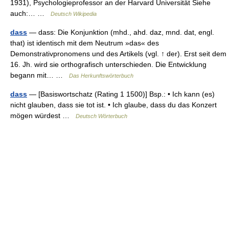
1931), Psychologieprofessor an der Harvard Universität Siehe
auch:… …
Deutsch Wikipedia
dass
— dass: Die Konjunktion (mhd., ahd. daz, mnd. dat, engl.
that) ist identisch mit dem Neutrum »das« des
Demonstrativpronomens und des Artikels (vgl. ↑ der). Erst seit dem
16. Jh. wird sie orthografisch unterschieden. Die Entwicklung
begann mit… …
Das Herkunftswörterbuch
dass
— [Basiswortschatz (Rating 1 1500)] Bsp.: • Ich kann (es)
nicht glauben, dass sie tot ist. • Ich glaube, dass du das Konzert
mögen würdest …
Deutsch Wörterbuch