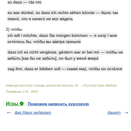
so dass — та́к что
es war dúnkel, so dass ich nichts séhen kónnte — бы́ло так
темно́, что я ничего́ не мог ви́деть
2)
что́бы
ich will / möchte, dass Sie mórgen kómmen — я хочу́ / мне
хоте́лось бы, что́бы вы за́втра пришли́
dass ich es nicht vergésse, géstern war er bei mir — что́бы не
забы́ть [как бы не забы́ть], он был у меня́ вчера́
sag ihm, dass er bléiben soll — скажи́ ему́, что́бы он оста́лся
Немецко-русский словарь активной лексики. М.: - «Русский язык-Медиа»
.
Любимова З.М.
.
2003
.
Игры ⚽
Поможем написать курсовую
das Haus verlassen
dauern