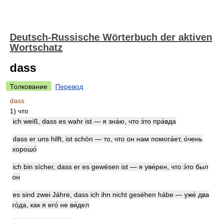
Deutsch-Russische Wörterbuch der aktiven
Wortschatz
dass
Толкование
Перевод
dass
1)
что
ich weiß, dass es wahr ist — я зна́ю, что э́то пра́вда
dass er uns hilft, ist schön — то, что он нам помога́ет, о́чень
хорошо́
ich bin sícher, dass er es gewésen ist — я уве́рен, что э́то был
он
es sind zwei Jáhre, dass ich ihn nicht geséhen hábe — уже́ два
го́да, как я его́ не ви́дел